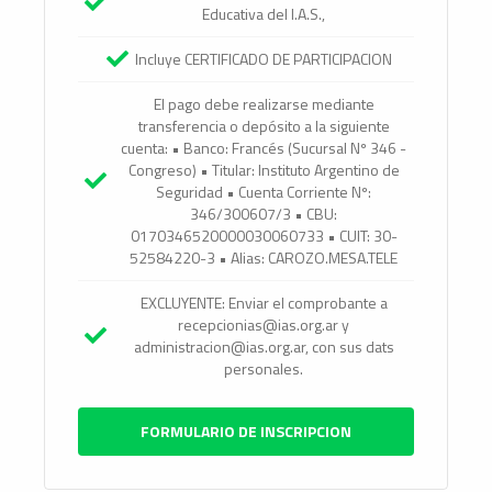
Educativa del I.A.S.,
Incluye CERTIFICADO DE PARTICIPACION
El pago debe realizarse mediante
transferencia o depósito a la siguiente
cuenta: • Banco: Francés (Sucursal Nº 346 -
Congreso) • Titular: Instituto Argentino de
Seguridad • Cuenta Corriente Nº:
346/300607/3 • CBU:
0170346520000030060733 • CUIT: 30-
52584220-3 • Alias: CAROZO.MESA.TELE
EXCLUYENTE: Enviar el comprobante a
recepcionias@ias.org.ar y
administracion@ias.org.ar, con sus dats
personales.
FORMULARIO DE INSCRIPCION